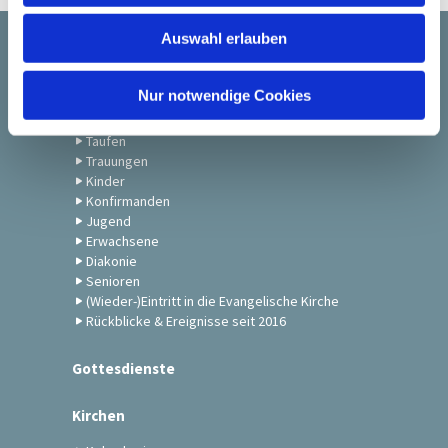
w
Auswahl erlauben
a
Startseite
h
l
Nur notwendige Cookies
Gemeindeleben
Taufen
Trauungen
Kinder
Konfirmanden
Jugend
Erwachsene
Diakonie
Senioren
(Wieder-)Eintritt in die Evangelische Kirche
Rückblicke & Ereignisse seit 2016
Gottesdienste
Kirchen