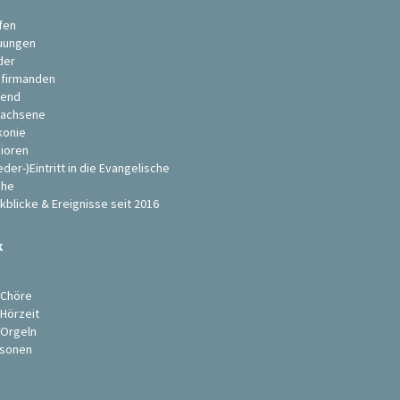
fen
uungen
der
firmanden
end
achsene
konie
ioren
eder-)Eintritt in die Evangelische
che
kblicke & Ereignisse seit 2016
k
s
 Chöre
 Hörzeit
 Orgeln
sonen