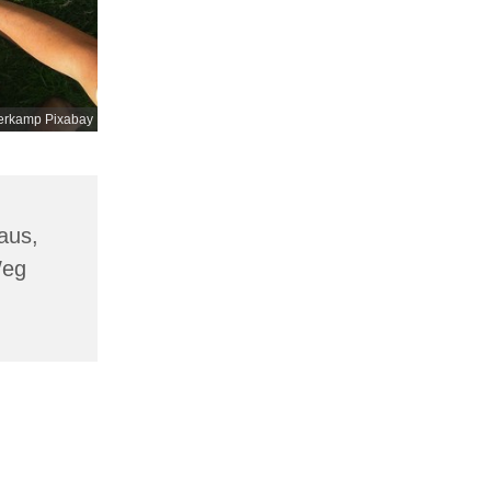
erkamp Pixabay
aus,
Weg