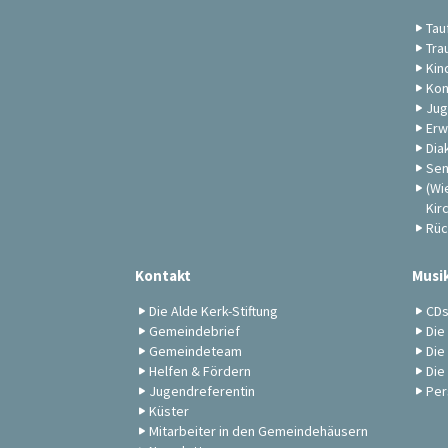
Tau
Tra
Kin
Kon
Jug
Erw
Dia
Sen
(Wi
Kir
Rüc
Kontakt
Musi
Die Alde Kerk-Stiftung
CD
Gemeindebrief
Die
Gemeindeteam
Die
Helfen & Fördern
Die
Jugendreferentin
Per
Küster
Mitarbeiter in den Gemeindehäusern