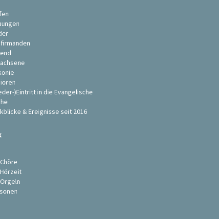
fen
uungen
der
firmanden
end
achsene
konie
ioren
eder-)Eintritt in die Evangelische
che
kblicke & Ereignisse seit 2016
k
s
 Chöre
 Hörzeit
 Orgeln
sonen