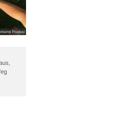
erkamp Pixabay
aus,
Weg