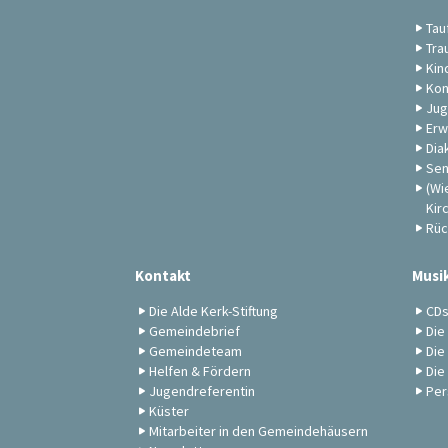
Tau
Tra
Kin
Kon
Jug
Erw
Dia
Sen
(Wi
Kir
Rüc
Kontakt
Musi
Die Alde Kerk-Stiftung
CD
Gemeindebrief
Die
Gemeindeteam
Die
Helfen & Fördern
Die
Jugendreferentin
Per
Küster
Mitarbeiter in den Gemeindehäusern