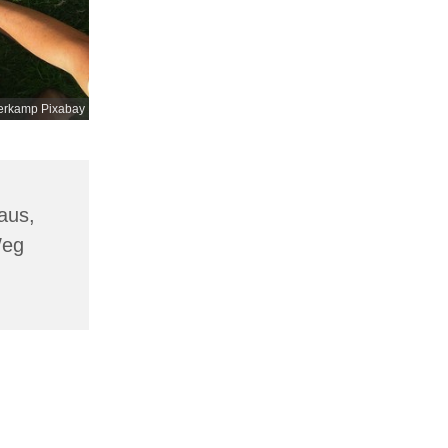
erkamp Pixabay
aus,
Weg