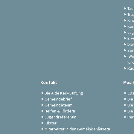
Tau
Tra
Kin
Kon
Jug
Erw
Dia
Sen
(Wi
Kir
Rüc
Kontakt
Musi
Die Alde Kerk-Stiftung
CD
Gemeindebrief
Die
Gemeindeteam
Die
Helfen & Fördern
Die
Jugendreferentin
Per
Küster
Mitarbeiter in den Gemeindehäusern