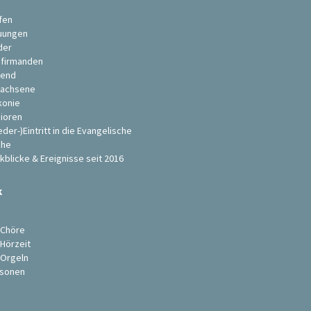
fen
uungen
der
firmanden
end
achsene
konie
ioren
eder-)Eintritt in die Evangelische
che
kblicke & Ereignisse seit 2016
k
s
 Chöre
 Hörzeit
 Orgeln
sonen