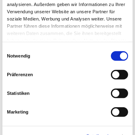
analysieren. Außerdem geben wir Informationen zu Ihrer
Verwendung unserer Website an unsere Partner für
soziale Medien, Werbung und Analysen weiter. Unsere
Dies könnte Sie auch
Partner führen diese Informationen möglicherweise mit
interessieren
weiteren Daten zusammen, die Sie ihnen bereitgestellt
haben oder die sie im Rahmen Ihrer Nutzung der Dienste
gesammelt haben.
E
Notwendig
i
n
w
Präferenzen
i
l
l
Statistiken
i
g
Marketing
u
n
g