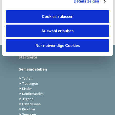
Details zeigen
s
a
u
Cookies zulassen
s
w
Auswahl erlauben
a
h
l
Nur notwendige Cookies
Startseite
Gemeindeleben
Taufen
Trauungen
Kinder
Konfirmanden
Jugend
Erwachsene
Diakonie
Senioren