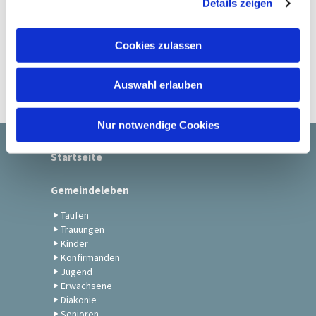
Details zeigen
s
a
u
Cookies zulassen
s
w
Auswahl erlauben
a
h
l
Nur notwendige Cookies
Startseite
Gemeindeleben
Taufen
Trauungen
Kinder
Konfirmanden
Jugend
Erwachsene
Diakonie
Senioren