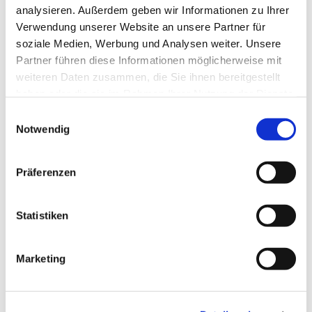
analysieren. Außerdem geben wir Informationen zu Ihrer
Verwendung unserer Website an unsere Partner für
soziale Medien, Werbung und Analysen weiter. Unsere
Dies könnte Sie auch
Partner führen diese Informationen möglicherweise mit
interessieren
weiteren Daten zusammen, die Sie ihnen bereitgestellt
haben oder die sie im Rahmen Ihrer Nutzung der Dienste
gesammelt haben.
E
Notwendig
i
n
w
Präferenzen
i
l
l
Statistiken
i
g
Marketing
u
n
g