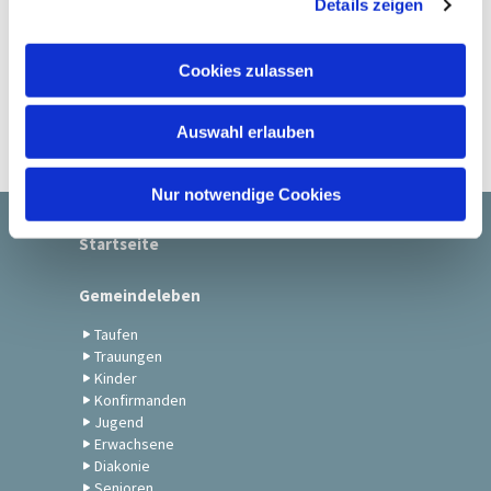
Details zeigen
s
a
u
Cookies zulassen
s
w
Auswahl erlauben
a
h
l
Nur notwendige Cookies
Startseite
Gemeindeleben
Taufen
Trauungen
Kinder
Konfirmanden
Jugend
Erwachsene
Diakonie
Senioren