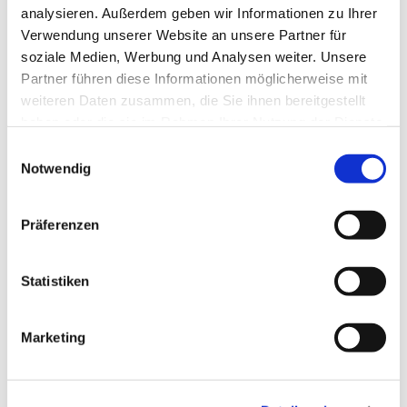
analysieren. Außerdem geben wir Informationen zu Ihrer
Verwendung unserer Website an unsere Partner für
soziale Medien, Werbung und Analysen weiter. Unsere
Dies könnte Sie auch
Partner führen diese Informationen möglicherweise mit
interessieren
weiteren Daten zusammen, die Sie ihnen bereitgestellt
haben oder die sie im Rahmen Ihrer Nutzung der Dienste
gesammelt haben.
E
Notwendig
i
n
w
Präferenzen
i
l
l
Statistiken
i
g
Marketing
u
n
g