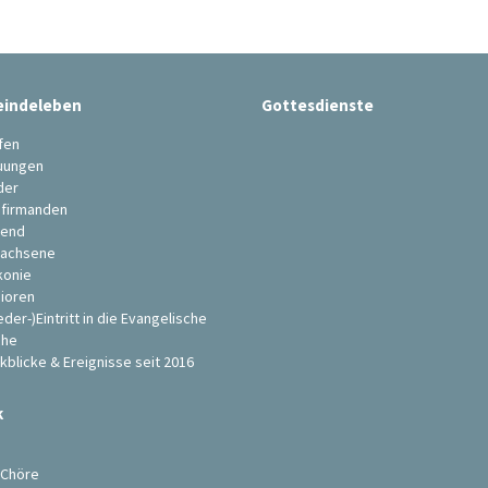
indeleben
Gottesdienste
fen
uungen
der
firmanden
end
achsene
konie
ioren
eder-)Eintritt in die Evangelische
che
kblicke & Ereignisse seit 2016
k
s
 Chöre