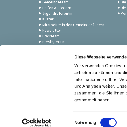
Gemeindeteam
Die
Helfen & Fördern
Die
Jugendreferentin
Per
Küster
Mitarbeiter in den Gemeindehäusern
Newsletter
Pfarrteam
Presbyterium
Unsere Gemeinde
Zum Anschauen: Andachten,
Diese Webseite verwende
Gottesdienste & Musik
Wir verwenden Cookies, um
anbieten zu können und di
Informationen zu Ihrer Ve
und Analysen weiter. Unse
zusammen, die Sie ihnen b
gesammelt haben.
E
Notwendig
i