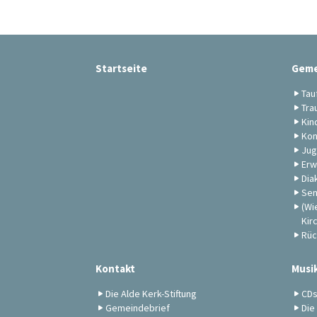
Startseite
Geme
Tau
Tra
Kin
Kon
Jug
Erw
Dia
Sen
(Wi
Kir
Rüc
Kontakt
Musi
Die Alde Kerk-Stiftung
CD
Gemeindebrief
Die