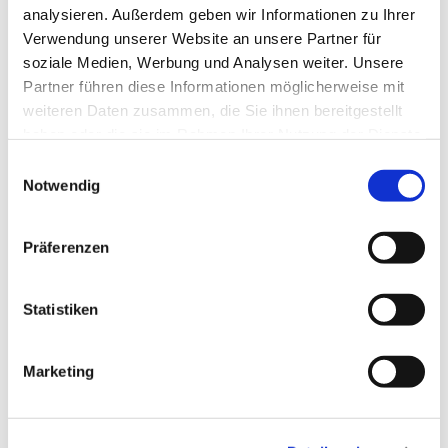
analysieren. Außerdem geben wir Informationen zu Ihrer
Verwendung unserer Website an unsere Partner für
soziale Medien, Werbung und Analysen weiter. Unsere
Dies könnte Sie auch
Partner führen diese Informationen möglicherweise mit
interessieren
weiteren Daten zusammen, die Sie ihnen bereitgestellt
haben oder die sie im Rahmen Ihrer Nutzung der Dienste
gesammelt haben.
E
Notwendig
i
n
w
Präferenzen
i
l
l
Statistiken
i
g
Marketing
u
n
g