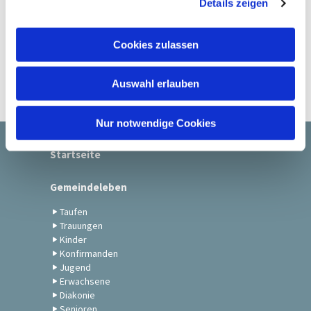
Details zeigen
s
a
u
Cookies zulassen
s
w
Auswahl erlauben
a
h
l
Nur notwendige Cookies
Startseite
Gemeindeleben
Taufen
Trauungen
Kinder
Konfirmanden
Jugend
Erwachsene
Diakonie
Senioren