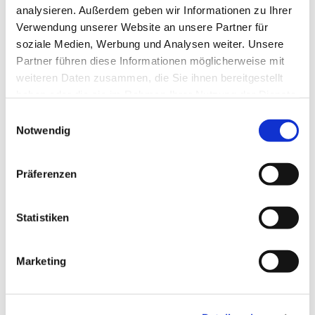
analysieren. Außerdem geben wir Informationen zu Ihrer
Verwendung unserer Website an unsere Partner für
soziale Medien, Werbung und Analysen weiter. Unsere
Dies könnte Sie auch
Partner führen diese Informationen möglicherweise mit
interessieren
weiteren Daten zusammen, die Sie ihnen bereitgestellt
haben oder die sie im Rahmen Ihrer Nutzung der Dienste
gesammelt haben.
E
Notwendig
i
n
w
Präferenzen
i
l
l
Statistiken
i
g
Marketing
u
n
g