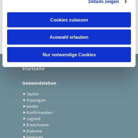
Details zeigen
s
a
u
Cookies zulassen
s
w
Auswahl erlauben
a
h
l
Nur notwendige Cookies
Startseite
Gemeindeleben
Taufen
Trauungen
Kinder
Konfirmanden
Jugend
Erwachsene
Diakonie
Senioren