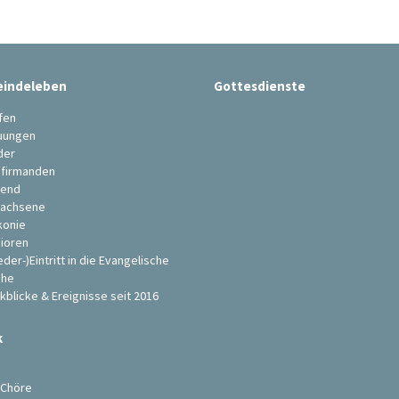
indeleben
Gottesdienste
fen
uungen
der
firmanden
end
achsene
konie
ioren
eder-)Eintritt in die Evangelische
che
kblicke & Ereignisse seit 2016
k
s
 Chöre