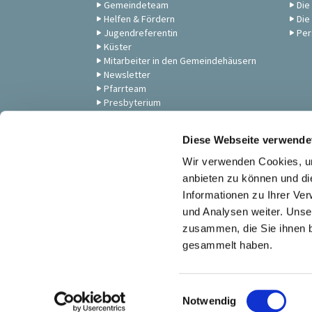
Gemeindeteam
Die
Helfen & Fördern
Die
Jugendreferentin
Per
Küster
Mitarbeiter in den Gemeindehäusern
Newsletter
Pfarrteam
Presbyterium
Unsere Gemeinde
Zum Anschauen: Andachten,
Diese Webseite verwende
Gottesdienste & Musik
Wir verwenden Cookies, um
anbieten zu können und di
Informationen zu Ihrer Ve
und Analysen weiter. Unse
zusammen, die Sie ihnen b
gesammelt haben.
E
Notwendig
i