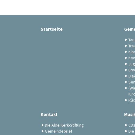
Startseite
Geme
Tau
Tra
Kin
Kon
Jug
Erw
Dia
Sen
(Wi
Kir
Rüc
Kontakt
Musi
Die Alde Kerk-Stiftung
CD
Gemeindebrief
Die