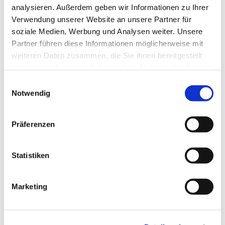
analysieren. Außerdem geben wir Informationen zu Ihrer
Verwendung unserer Website an unsere Partner für
soziale Medien, Werbung und Analysen weiter. Unsere
Dies könnte Sie auch
Partner führen diese Informationen möglicherweise mit
interessieren
weiteren Daten zusammen, die Sie ihnen bereitgestellt
haben oder die sie im Rahmen Ihrer Nutzung der Dienste
gesammelt haben.
E
Notwendig
i
n
w
Präferenzen
i
l
l
Statistiken
i
g
Marketing
u
n
g