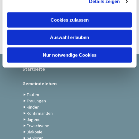
Details zeigen
s
a
u
Cookies zulassen
s
w
Auswahl erlauben
a
h
l
Nur notwendige Cookies
Startseite
Gemeindeleben
Taufen
Trauungen
Kinder
Konfirmanden
Jugend
Erwachsene
Diakonie
Senioren