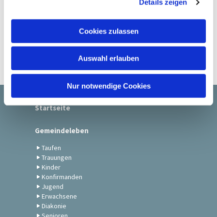
Details zeigen
s
a
u
Cookies zulassen
s
w
Auswahl erlauben
a
h
l
Nur notwendige Cookies
Startseite
Gemeindeleben
Taufen
Trauungen
Kinder
Konfirmanden
Jugend
Erwachsene
Diakonie
Senioren