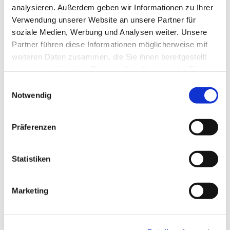
analysieren. Außerdem geben wir Informationen zu Ihrer
Verwendung unserer Website an unsere Partner für
soziale Medien, Werbung und Analysen weiter. Unsere
Dies könnte Sie auch
Partner führen diese Informationen möglicherweise mit
interessieren
weiteren Daten zusammen, die Sie ihnen bereitgestellt
haben oder die sie im Rahmen Ihrer Nutzung der Dienste
gesammelt haben.
E
Notwendig
i
n
w
Präferenzen
i
l
l
Statistiken
i
g
Marketing
u
n
g