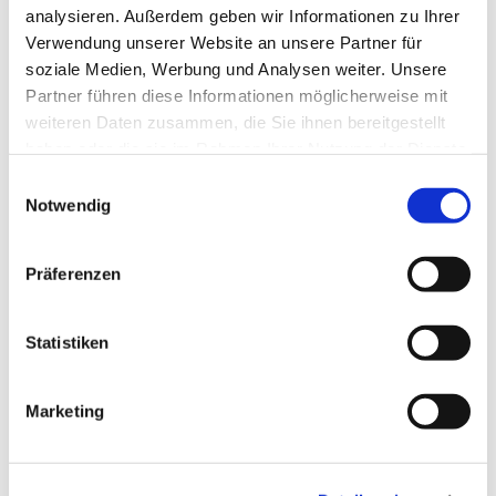
analysieren. Außerdem geben wir Informationen zu Ihrer
Verwendung unserer Website an unsere Partner für
soziale Medien, Werbung und Analysen weiter. Unsere
Dies könnte Sie auch
Partner führen diese Informationen möglicherweise mit
interessieren
weiteren Daten zusammen, die Sie ihnen bereitgestellt
haben oder die sie im Rahmen Ihrer Nutzung der Dienste
gesammelt haben.
E
Notwendig
i
n
w
Präferenzen
i
l
l
Statistiken
i
g
Marketing
u
n
g