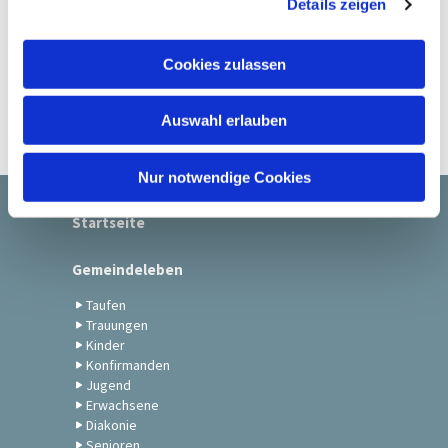
Details zeigen
s
a
u
Cookies zulassen
s
w
Auswahl erlauben
a
h
l
Nur notwendige Cookies
Startseite
Gemeindeleben
Taufen
Trauungen
Kinder
Konfirmanden
Jugend
Erwachsene
Diakonie
Senioren