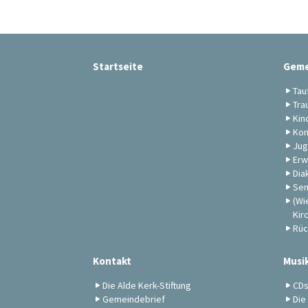
Startseite
Geme
Tau
Tra
Kin
Kon
Jug
Erw
Dia
Sen
(Wi
Kir
Rüc
Kontakt
Musi
Die Alde Kerk-Stiftung
CD
Gemeindebrief
Die