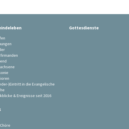
indeleben
Gottesdienste
fen
uungen
der
firmanden
end
achsene
konie
ioren
eder-)Eintritt in die Evangelische
che
kblicke & Ereignisse seit 2016
k
s
 Chöre