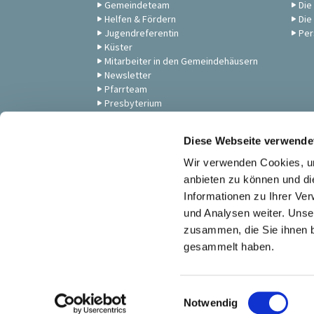
Gemeindeteam
Die
Helfen & Fördern
Die
Jugendreferentin
Per
Küster
Mitarbeiter in den Gemeindehäusern
Newsletter
Pfarrteam
Presbyterium
Unsere Gemeinde
Zum Anschauen: Andachten,
Diese Webseite verwende
Gottesdienste & Musik
Wir verwenden Cookies, um
anbieten zu können und di
Informationen zu Ihrer Ve
und Analysen weiter. Unse
zusammen, die Sie ihnen b
gesammelt haben.
E
Notwendig
i