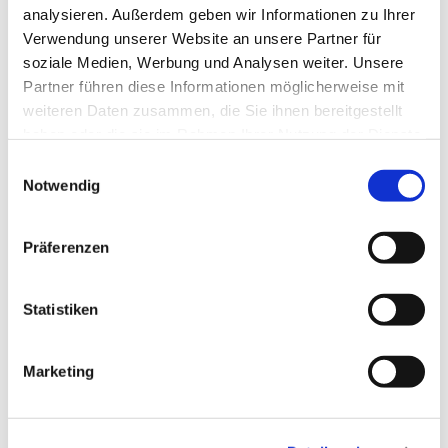
analysieren. Außerdem geben wir Informationen zu Ihrer
Verwendung unserer Website an unsere Partner für
soziale Medien, Werbung und Analysen weiter. Unsere
Dies könnte Sie auch
Partner führen diese Informationen möglicherweise mit
interessieren
weiteren Daten zusammen, die Sie ihnen bereitgestellt
haben oder die sie im Rahmen Ihrer Nutzung der Dienste
gesammelt haben.
E
Notwendig
i
n
w
Präferenzen
i
l
l
Statistiken
i
g
Marketing
u
n
g