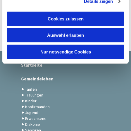
Details zeigen
s
a
u
Cookies zulassen
s
w
Auswahl erlauben
a
h
l
Nur notwendige Cookies
Startseite
Gemeindeleben
Taufen
Trauungen
Kinder
Konfirmanden
Jugend
Erwachsene
Diakonie
Senioren