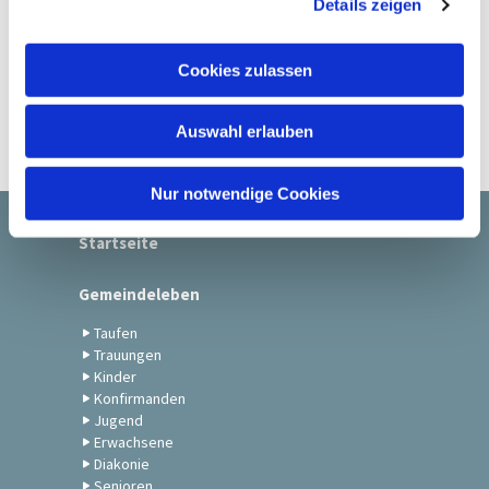
Details zeigen
s
a
u
Cookies zulassen
s
w
Auswahl erlauben
a
h
l
Nur notwendige Cookies
Startseite
Gemeindeleben
Taufen
Trauungen
Kinder
Konfirmanden
Jugend
Erwachsene
Diakonie
Senioren