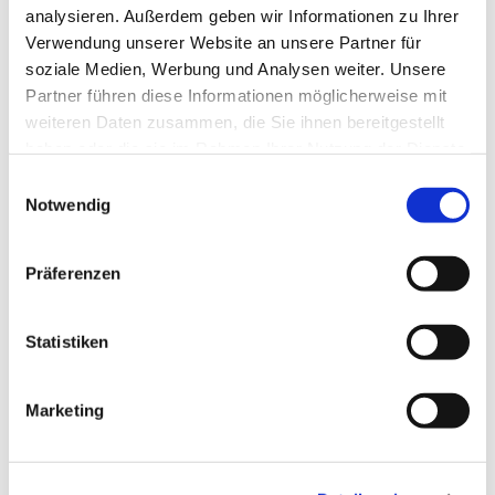
analysieren. Außerdem geben wir Informationen zu Ihrer
Verwendung unserer Website an unsere Partner für
soziale Medien, Werbung und Analysen weiter. Unsere
Dies könnte Sie auch
Partner führen diese Informationen möglicherweise mit
interessieren
weiteren Daten zusammen, die Sie ihnen bereitgestellt
haben oder die sie im Rahmen Ihrer Nutzung der Dienste
gesammelt haben.
E
Notwendig
i
n
w
Präferenzen
i
l
l
Statistiken
i
g
Marketing
u
n
g