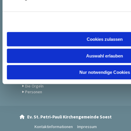
u
Küster
n
Mitarbeiter in den Gemeindehäusern
Newsletter
g
Pfarrteam
s
Presbyterium
a
Unsere Gemeinde
u
Zum Anschauen: Andachten, Gottesdienste &
Cookies zulassen
s
Musik
w
Auswahl erlauben
a
Musik
h
CDs
l
Nur notwendige Cookies
Die Chöre
Die Hörzeit
Die Orgeln
Personen
Ev. St. Petri-Pauli Kirchengemeinde Soest

Kontaktinformationen
Impressum