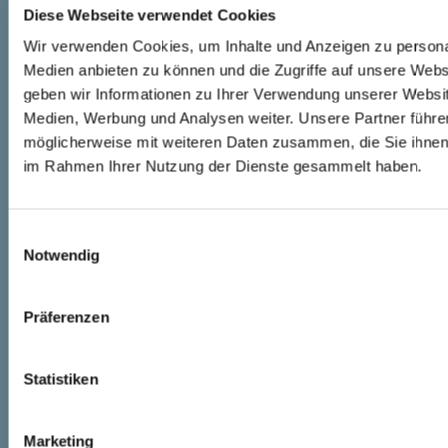
Jugend
Diese Webseite verwendet Cookies
Erwachsene
Diakonie
Wir verwenden Cookies, um Inhalte und Anzeigen zu personal
Senioren
Medien anbieten zu können und die Zugriffe auf unsere Web
(Wieder-)Eintritt in die Evangelische Kirche
geben wir Informationen zu Ihrer Verwendung unserer Websit
Rückblicke & Ereignisse seit 2016
Medien, Werbung und Analysen weiter. Unsere Partner führe
möglicherweise mit weiteren Daten zusammen, die Sie ihnen b
Gottesdienste
im Rahmen Ihrer Nutzung der Dienste gesammelt haben.
Kirchen
E
Kolumbarium
Notwendig
St. Paulikirche
i
St. Petrikirche
n
w
Präferenzen
Kontakt
i
l
Die Alde Kerk-Stiftung
Gemeindebrief
l
Statistiken
Gemeindeteam
i
Helfen & Fördern
g
Jugendreferentin
Marketing