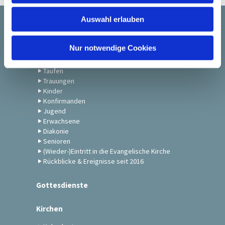
w
Auswahl erlauben
a
Startseite
h
l
Nur notwendige Cookies
Gemeindeleben
Taufen
Trauungen
Kinder
Konfirmanden
Jugend
Erwachsene
Diakonie
Senioren
(Wieder-)Eintritt in die Evangelische Kirche
Rückblicke & Ereignisse seit 2016
Gottesdienste
Kirchen