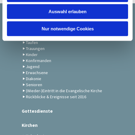
w
Auswahl erlauben
a
Startseite
h
l
Nur notwendige Cookies
Gemeindeleben
Taufen
Trauungen
Kinder
Konfirmanden
Jugend
Erwachsene
Diakonie
Senioren
(Wieder-)Eintritt in die Evangelische Kirche
Rückblicke & Ereignisse seit 2016
Gottesdienste
Kirchen