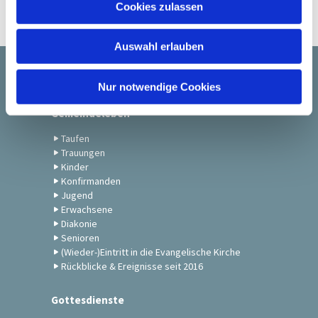
Cookies zulassen
s
w
Auswahl erlauben
a
h
Startseite
l
Nur notwendige Cookies
Gemeindeleben
Taufen
Trauungen
Kinder
Konfirmanden
Jugend
Erwachsene
Diakonie
Senioren
(Wieder-)Eintritt in die Evangelische Kirche
Rückblicke & Ereignisse seit 2016
Gottesdienste