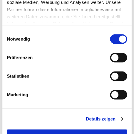
interessieren
soziale Medien, Werbung und Analysen weiter. Unsere
Partner führen diese Informationen möglicherweise mit
weiteren Daten zusammen, die Sie ihnen bereitgestellt
haben oder die sie im Rahmen Ihrer Nutzung der Dienste
gesammelt haben.
E
Notwendig
i
n
w
Präferenzen
i
l
l
Statistiken
i
g
Marketing
u
n
g
Details zeigen
s
a
u