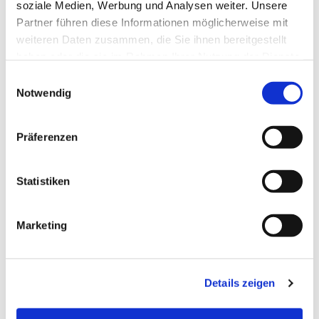
interessieren
soziale Medien, Werbung und Analysen weiter. Unsere
Partner führen diese Informationen möglicherweise mit
weiteren Daten zusammen, die Sie ihnen bereitgestellt
haben oder die sie im Rahmen Ihrer Nutzung der Dienste
gesammelt haben.
E
Notwendig
i
n
w
Präferenzen
i
l
l
Statistiken
i
g
Marketing
u
n
g
Details zeigen
s
a
u