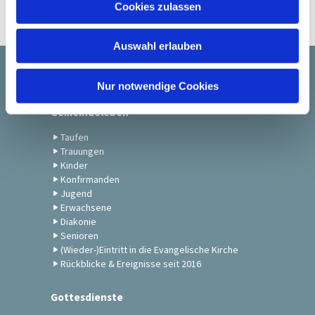
Cookies zulassen
s
w
Auswahl erlauben
a
h
Startseite
l
Nur notwendige Cookies
Gemeindeleben
Taufen
Trauungen
Kinder
Konfirmanden
Jugend
Erwachsene
Diakonie
Senioren
(Wieder-)Eintritt in die Evangelische Kirche
Rückblicke & Ereignisse seit 2016
Gottesdienste