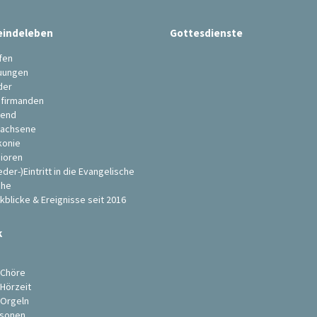
indeleben
Gottesdienste
fen
uungen
der
firmanden
end
achsene
konie
ioren
eder-)Eintritt in die Evangelische
che
kblicke & Ereignisse seit 2016
k
s
 Chöre
 Hörzeit
 Orgeln
sonen