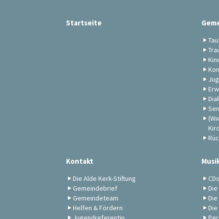
Startseite
Geme
Tau
Tra
Kin
Kon
Jug
Erw
Dia
Sen
(Wi
Kir
Rüc
Kontakt
Musi
Die Alde Kerk-Stiftung
CD
Gemeindebrief
Die
Gemeindeteam
Die
Helfen & Fördern
Die
Jugendreferentin
Per