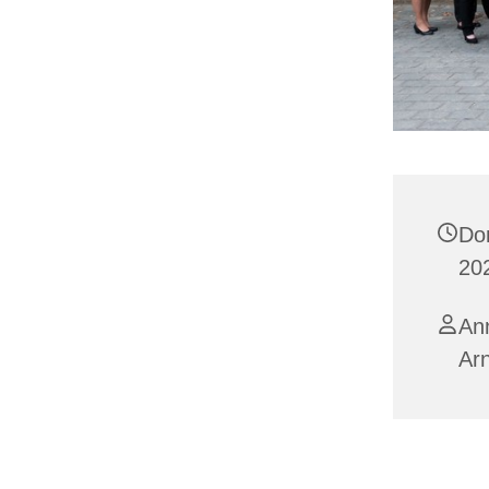
Do
20
Ann
Ar