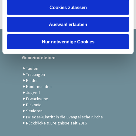
u
Cookies zulassen
s
w
Auswahl erlauben
a
h
l
Nur notwendige Cookies
Startseite
Gemeindeleben
Taufen
Trauungen
Kinder
Konfirmanden
Jugend
Erwachsene
Diakonie
Senioren
(Wieder-)Eintritt in die Evangelische Kirche
Rückblicke & Ereignisse seit 2016