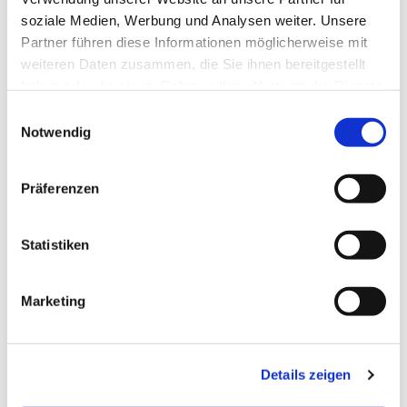
Dies könnte Sie auch
soziale Medien, Werbung und Analysen weiter. Unsere
interessieren
Partner führen diese Informationen möglicherweise mit
weiteren Daten zusammen, die Sie ihnen bereitgestellt
haben oder die sie im Rahmen Ihrer Nutzung der Dienste
gesammelt haben.
E
Notwendig
i
n
w
Präferenzen
i
l
l
Statistiken
i
g
Marketing
u
n
g
Details zeigen
s
a