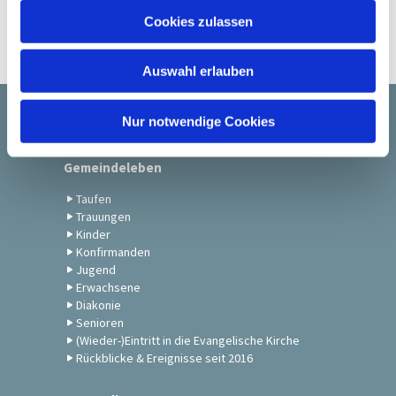
u
Cookies zulassen
s
w
Auswahl erlauben
a
h
l
Nur notwendige Cookies
Startseite
Gemeindeleben
Taufen
Trauungen
Kinder
Konfirmanden
Jugend
Erwachsene
Diakonie
Senioren
(Wieder-)Eintritt in die Evangelische Kirche
Rückblicke & Ereignisse seit 2016