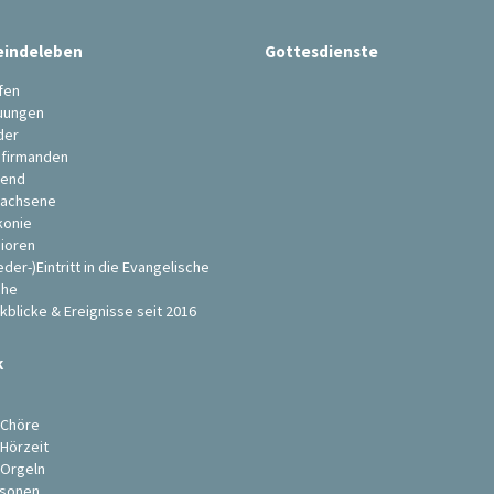
indeleben
Gottesdienste
fen
uungen
der
firmanden
end
achsene
konie
ioren
eder-)Eintritt in die Evangelische
che
kblicke & Ereignisse seit 2016
k
s
 Chöre
 Hörzeit
 Orgeln
sonen