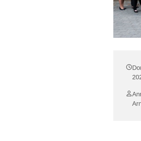
Do
20
Ann
Ar