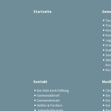
Startseite
Geme
Tau
Tra
Kin
Kon
Jug
Erw
Dia
Sen
(Wi
Kir
Rüc
Kontakt
Musi
Die Alde Kerk-Stiftung
CD
Gemeindebrief
Die
Gemeindeteam
Die
Helfen & Fördern
Die
Jugendreferentin
Per