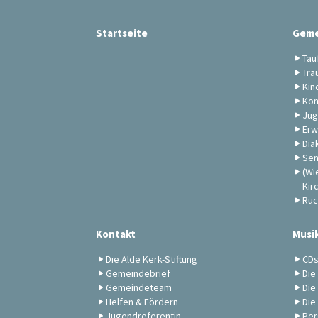
Startseite
Geme
Tau
Tra
Kin
Kon
Jug
Erw
Dia
Sen
(Wi
Kir
Rüc
Kontakt
Musi
Die Alde Kerk-Stiftung
CD
Gemeindebrief
Die
Gemeindeteam
Die
Helfen & Fördern
Die
Jugendreferentin
Per