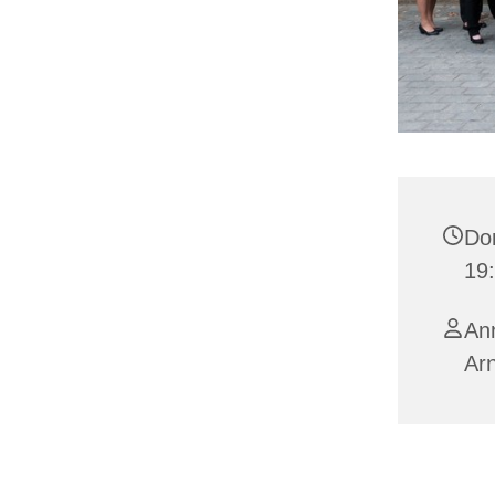
Don
19
Ann
Ar