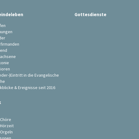
indeleben
Gottesdienste
fen
uungen
der
firmanden
end
achsene
konie
ioren
eder-)Eintritt in die Evangelische
che
kblicke & Ereignisse seit 2016
k
s
 Chöre
 Hörzeit
 Orgeln
sonen