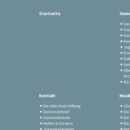
Startseite
Geme
Tau
Tra
Kin
Kon
Jug
Erw
Dia
Sen
(Wi
Kir
Rüc
Kontakt
Musi
Die Alde Kerk-Stiftung
CD
Gemeindebrief
Die
Gemeindeteam
Die
Helfen & Fördern
Die
Jugendreferentin
Per