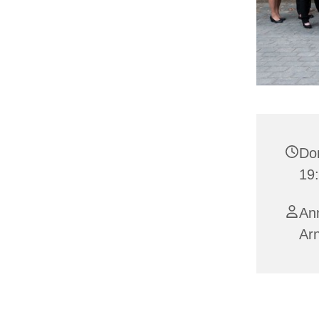
Don
19
Ann
Ar