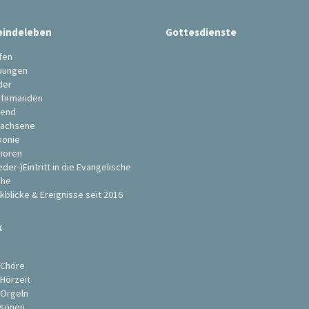
indeleben
Gottesdienste
fen
uungen
der
firmanden
end
achsene
konie
ioren
eder-)Eintritt in die Evangelische
che
kblicke & Ereignisse seit 2016
k
s
 Chöre
 Hörzeit
 Orgeln
sonen