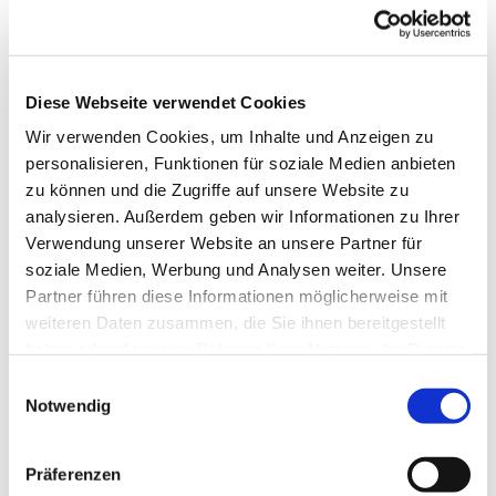
Dies könnte Sie auch interessieren
Diese Webseite verwendet Cookies
Wir verwenden Cookies, um Inhalte und Anzeigen zu
personalisieren, Funktionen für soziale Medien anbieten
zu können und die Zugriffe auf unsere Website zu
analysieren. Außerdem geben wir Informationen zu Ihrer
Verwendung unserer Website an unsere Partner für
soziale Medien, Werbung und Analysen weiter. Unsere
Partner führen diese Informationen möglicherweise mit
weiteren Daten zusammen, die Sie ihnen bereitgestellt
haben oder die sie im Rahmen Ihrer Nutzung der Dienste
gesammelt haben.
E
Notwendig
i
n
w
Präferenzen
i