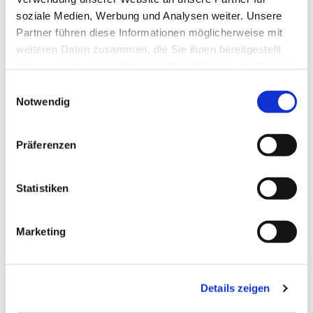
Dies könnte Sie auch
soziale Medien, Werbung und Analysen weiter. Unsere
interessieren
Partner führen diese Informationen möglicherweise mit
weiteren Daten zusammen, die Sie ihnen bereitgestellt
haben oder die sie im Rahmen Ihrer Nutzung der Dienste
gesammelt haben.
E
Notwendig
i
n
w
Präferenzen
i
l
l
Statistiken
i
g
Marketing
u
n
g
Details zeigen
s
a