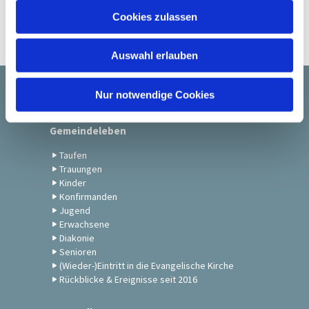
u
Cookies zulassen
s
w
Auswahl erlauben
a
h
l
Nur notwendige Cookies
Startseite
Gemeindeleben
Taufen
Trauungen
Kinder
Konfirmanden
Jugend
Erwachsene
Diakonie
Senioren
(Wieder-)Eintritt in die Evangelische Kirche
Rückblicke & Ereignisse seit 2016