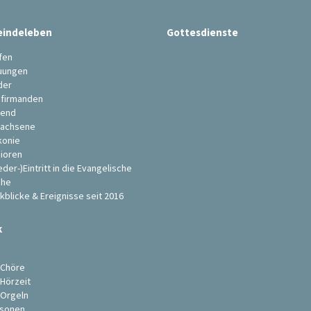
indeleben
Gottesdienste
fen
uungen
der
firmanden
end
achsene
konie
ioren
eder-)Eintritt in die Evangelische
che
kblicke & Ereignisse seit 2016
k
s
 Chöre
 Hörzeit
 Orgeln
sonen