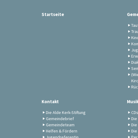
Startseite
Geme
Tau
Tra
Kin
Kon
Jug
Erw
Dia
Sen
(Wi
Kir
Rüc
Kontakt
Musi
Die Alde Kerk-Stiftung
CD
Gemeindebrief
Die
Gemeindeteam
Die
Helfen & Fördern
Die
Jugendreferentin
Per