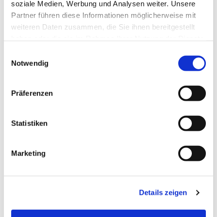
interessieren
soziale Medien, Werbung und Analysen weiter. Unsere
Partner führen diese Informationen möglicherweise mit
weiteren Daten zusammen, die Sie ihnen bereitgestellt
haben oder die sie im Rahmen Ihrer Nutzung der Dienste
gesammelt haben.
E
Notwendig
i
n
w
Präferenzen
i
l
l
Statistiken
i
g
Marketing
u
n
g
Details zeigen
s
a
u