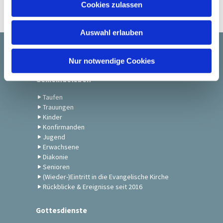
Cookies zulassen
s
w
Auswahl erlauben
a
h
Startseite
l
Nur notwendige Cookies
Gemeindeleben
Taufen
Trauungen
Kinder
Konfirmanden
Jugend
Erwachsene
Diakonie
Senioren
(Wieder-)Eintritt in die Evangelische Kirche
Rückblicke & Ereignisse seit 2016
Gottesdienste