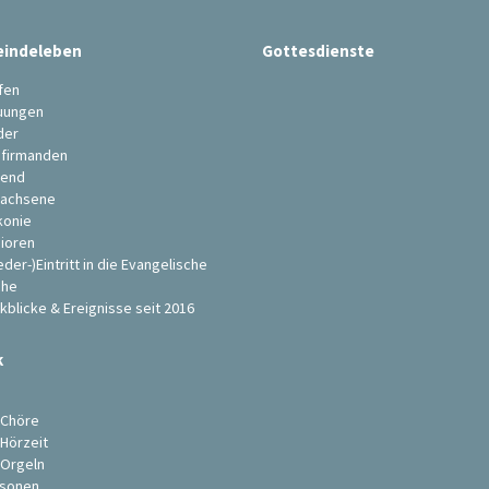
indeleben
Gottesdienste
fen
uungen
der
firmanden
end
achsene
konie
ioren
eder-)Eintritt in die Evangelische
che
kblicke & Ereignisse seit 2016
k
s
 Chöre
 Hörzeit
 Orgeln
sonen