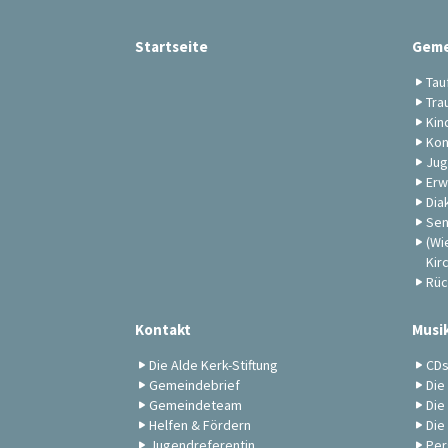
Startseite
Geme
Tau
Tra
Kin
Kon
Jug
Erw
Dia
Sen
(Wi
Kir
Rüc
Kontakt
Musi
Die Alde Kerk-Stiftung
CD
Gemeindebrief
Die
Gemeindeteam
Die
Helfen & Fördern
Die
Jugendreferentin
Per