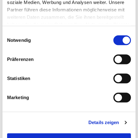
interessieren
soziale Medien, Werbung und Analysen weiter. Unsere
Partner führen diese Informationen möglicherweise mit
weiteren Daten zusammen, die Sie ihnen bereitgestellt
haben oder die sie im Rahmen Ihrer Nutzung der Dienste
gesammelt haben.
E
Notwendig
i
n
w
Präferenzen
i
l
l
Statistiken
i
g
Marketing
u
n
g
Details zeigen
s
a
u