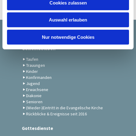
Cookies zulassen
s
w
Auswahl erlauben
a
h
Startseite
l
Nur notwendige Cookies
Gemeindeleben
Taufen
Trauungen
Kinder
Konfirmanden
Jugend
Erwachsene
Diakonie
Senioren
(Wieder-)Eintritt in die Evangelische Kirche
Rückblicke & Ereignisse seit 2016
Gottesdienste