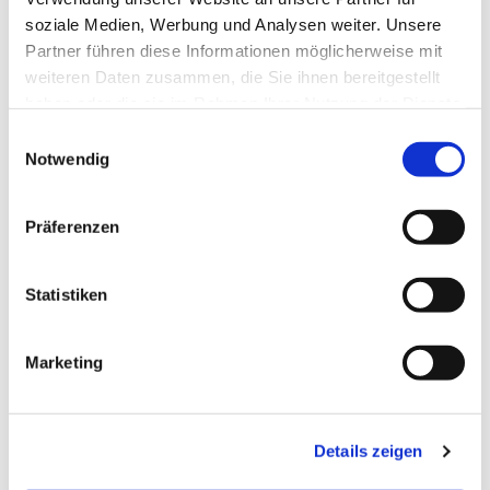
Dies könnte Sie auch
soziale Medien, Werbung und Analysen weiter. Unsere
interessieren
Partner führen diese Informationen möglicherweise mit
weiteren Daten zusammen, die Sie ihnen bereitgestellt
haben oder die sie im Rahmen Ihrer Nutzung der Dienste
gesammelt haben.
E
Notwendig
i
n
w
Präferenzen
i
l
l
Statistiken
i
g
Marketing
u
n
g
Details zeigen
s
a