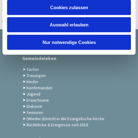
u
Cookies zulassen
s
w
Auswahl erlauben
a
h
l
Nur notwendige Cookies
Startseite
Gemeindeleben
Taufen
Trauungen
Kinder
Konfirmanden
Jugend
Erwachsene
Diakonie
Senioren
(Wieder-)Eintritt in die Evangelische Kirche
Rückblicke & Ereignisse seit 2016