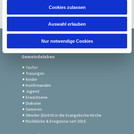
u
Cookies zulassen
s
w
Auswahl erlauben
a
h
l
Nur notwendige Cookies
Startseite
Gemeindeleben
Taufen
Trauungen
Kinder
Konfirmanden
Jugend
Erwachsene
Diakonie
Senioren
(Wieder-)Eintritt in die Evangelische Kirche
Rückblicke & Ereignisse seit 2016