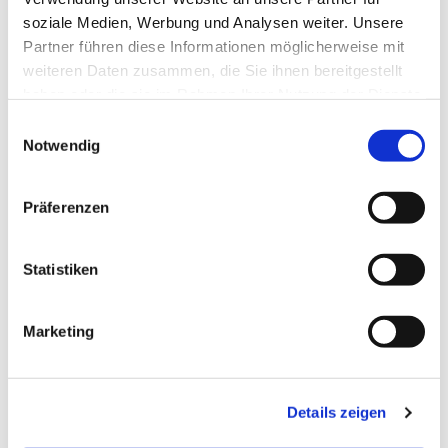
Dies könnte Sie auch
soziale Medien, Werbung und Analysen weiter. Unsere
interessieren
Partner führen diese Informationen möglicherweise mit
weiteren Daten zusammen, die Sie ihnen bereitgestellt
haben oder die sie im Rahmen Ihrer Nutzung der Dienste
gesammelt haben.
E
Notwendig
i
n
w
Präferenzen
i
l
l
Statistiken
i
g
Marketing
u
n
g
Details zeigen
s
a