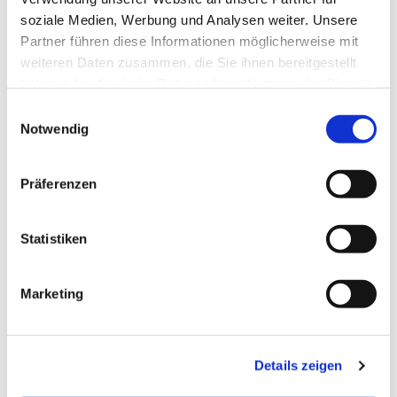
Dies könnte Sie auch
soziale Medien, Werbung und Analysen weiter. Unsere
interessieren
Partner führen diese Informationen möglicherweise mit
weiteren Daten zusammen, die Sie ihnen bereitgestellt
haben oder die sie im Rahmen Ihrer Nutzung der Dienste
gesammelt haben.
E
Notwendig
i
n
w
Präferenzen
i
l
l
Statistiken
i
g
Marketing
u
n
g
Details zeigen
s
a