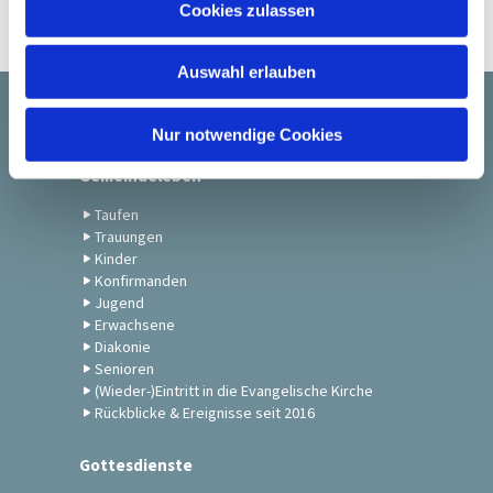
Cookies zulassen
s
w
Auswahl erlauben
a
h
Startseite
l
Nur notwendige Cookies
Gemeindeleben
Taufen
Trauungen
Kinder
Konfirmanden
Jugend
Erwachsene
Diakonie
Senioren
(Wieder-)Eintritt in die Evangelische Kirche
Rückblicke & Ereignisse seit 2016
Gottesdienste