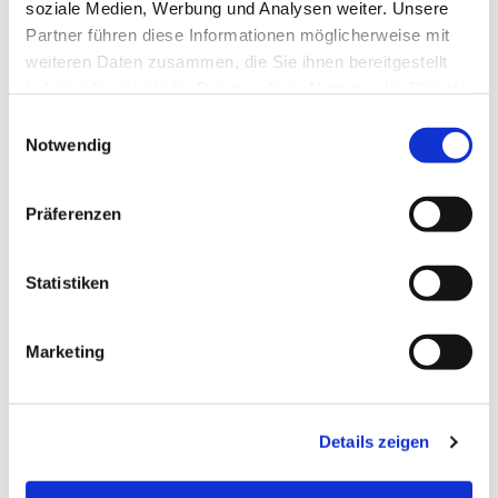
interessieren
soziale Medien, Werbung und Analysen weiter. Unsere
Partner führen diese Informationen möglicherweise mit
weiteren Daten zusammen, die Sie ihnen bereitgestellt
haben oder die sie im Rahmen Ihrer Nutzung der Dienste
gesammelt haben.
E
Notwendig
i
n
w
Präferenzen
i
l
l
Statistiken
i
g
Marketing
u
n
g
Details zeigen
s
a
u