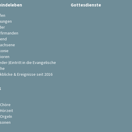
indeleben
Gottesdienste
fen
uungen
der
firmanden
end
achsene
konie
ioren
eder-)Eintritt in die Evangelische
che
kblicke & Ereignisse seit 2016
k
s
 Chöre
 Hörzeit
 Orgeln
sonen