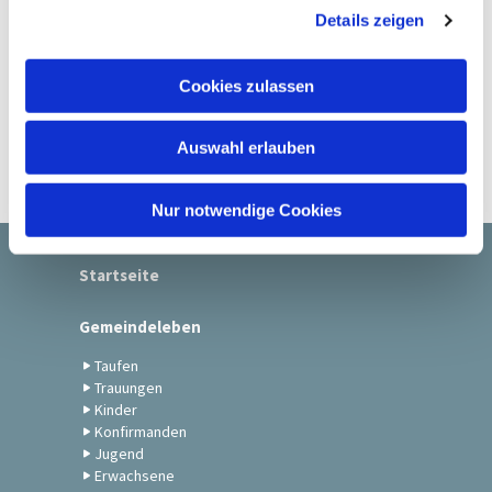
Details zeigen
s
a
u
Cookies zulassen
s
w
Auswahl erlauben
a
h
l
Nur notwendige Cookies
Startseite
Gemeindeleben
Taufen
Trauungen
Kinder
Konfirmanden
Jugend
Erwachsene