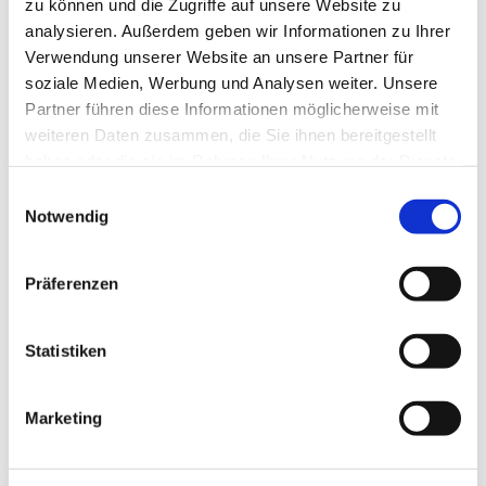
zu können und die Zugriffe auf unsere Website zu
analysieren. Außerdem geben wir Informationen zu Ihrer
Verwendung unserer Website an unsere Partner für
soziale Medien, Werbung und Analysen weiter. Unsere
Partner führen diese Informationen möglicherweise mit
Dies könnte Sie auch
weiteren Daten zusammen, die Sie ihnen bereitgestellt
interessieren
haben oder die sie im Rahmen Ihrer Nutzung der Dienste
gesammelt haben.
E
Notwendig
i
n
w
Präferenzen
i
l
l
Statistiken
i
g
Marketing
u
n
g