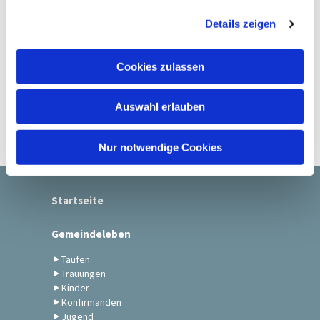
g
Details zeigen
s
a
u
Cookies zulassen
s
w
Auswahl erlauben
a
h
l
Nur notwendige Cookies
Startseite
Gemeindeleben
Taufen
Trauungen
Kinder
Konfirmanden
Jugend