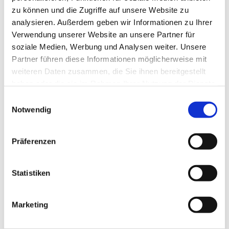
zu können und die Zugriffe auf unsere Website zu
analysieren. Außerdem geben wir Informationen zu Ihrer
Verwendung unserer Website an unsere Partner für
soziale Medien, Werbung und Analysen weiter. Unsere
Partner führen diese Informationen möglicherweise mit
weiteren Daten zusammen, die Sie ihnen bereitgestellt
Dies könnte Sie auch
haben oder die sie im Rahmen Ihrer Nutzung der Dienste
interessieren
gesammelt haben.
E
Notwendig
i
n
w
Präferenzen
i
l
l
Statistiken
i
g
Marketing
u
n