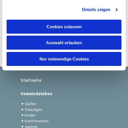
g
Details zeigen
s
a
u
Cookies zulassen
s
w
Auswahl erlauben
a
h
l
Nur notwendige Cookies
Startseite
Gemeindeleben
Taufen
Trauungen
Kinder
Konfirmanden
Jugend