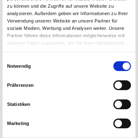
zu können und die Zugriffe auf unsere Website zu
analysieren. Außerdem geben wir Informationen zu Ihrer
Verwendung unserer Website an unsere Partner für
soziale Medien, Werbung und Analysen weiter. Unsere
Partner führen diese Informationen möglicherweise mit
weiteren Daten zusammen, die Sie ihnen bereitgestellt
Dies könnte Sie auch
haben oder die sie im Rahmen Ihrer Nutzung der Dienste
interessieren
gesammelt haben.
E
Notwendig
i
n
w
Präferenzen
i
l
l
Statistiken
i
g
Marketing
u
n