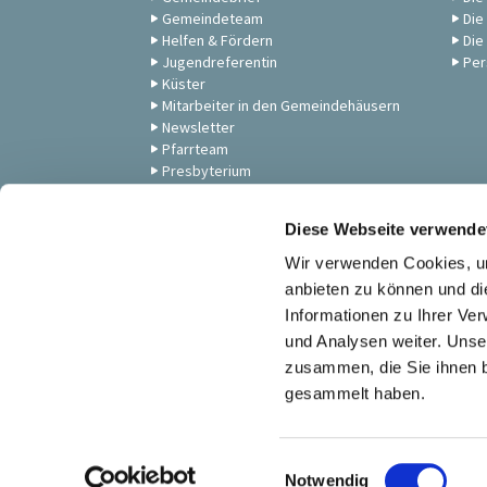
Gemeindeteam
Die
Helfen & Fördern
Die
Jugendreferentin
Per
Küster
Mitarbeiter in den Gemeindehäusern
Newsletter
Pfarrteam
Presbyterium
Unsere Gemeinde
Zum Anschauen: Andachten,
Diese Webseite verwende
Gottesdienste & Musik
Wir verwenden Cookies, um
anbieten zu können und di
Informationen zu Ihrer Ve
und Analysen weiter. Unse
zusammen, die Sie ihnen b
gesammelt haben.
E
Notwendig