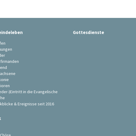
indeleben
Gottesdienste
fen
uungen
der
firmanden
end
achsene
konie
ioren
eder-)Eintritt in die Evangelische
che
kblicke & Ereignisse seit 2016
k
s
 Chöre