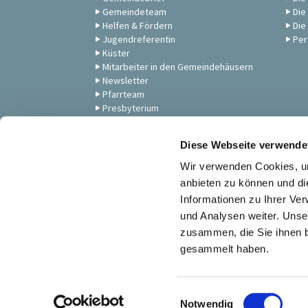
Gemeindeteam
Die
Helfen & Fördern
Die
Jugendreferentin
Per
Küster
Mitarbeiter in den Gemeindehäusern
Newsletter
Pfarrteam
Presbyterium
Unsere Gemeinde
Zum Anschauen: Andachten,
Diese Webseite verwende
Gottesdienste & Musik
Wir verwenden Cookies, um
anbieten zu können und di
Informationen zu Ihrer Ve
und Analysen weiter. Unse
zusammen, die Sie ihnen b
gesammelt haben.
E
Notwendig