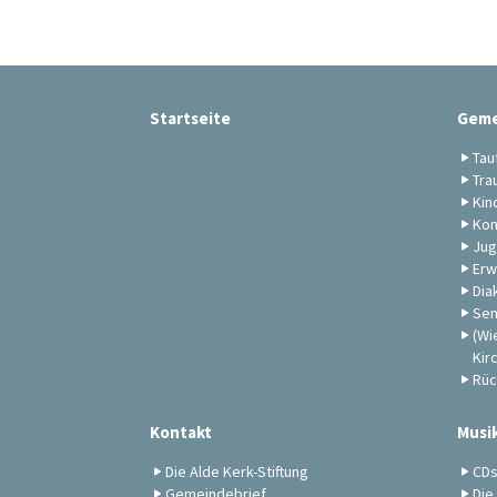
Startseite
Geme
Tau
Tra
Kin
Kon
Jug
Erw
Dia
Sen
(Wi
Kir
Rüc
Kontakt
Musi
Die Alde Kerk-Stiftung
CD
Gemeindebrief
Die