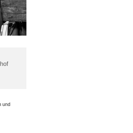
hhof
n und