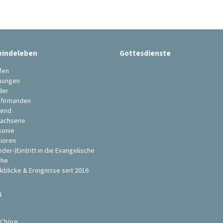
indeleben
Gottesdienste
fen
uungen
der
firmanden
end
achsene
konie
ioren
eder-)Eintritt in die Evangelische
che
kblicke & Ereignisse seit 2016
k
s
 Chöre