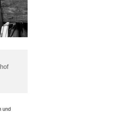
hhof
n und