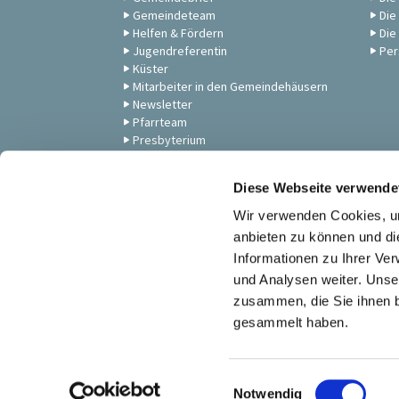
Gemeindeteam
Die
Helfen & Fördern
Die
Jugendreferentin
Per
Küster
Mitarbeiter in den Gemeindehäusern
Newsletter
Pfarrteam
Presbyterium
Unsere Gemeinde
Zum Anschauen: Andachten,
Diese Webseite verwende
Gottesdienste & Musik
Wir verwenden Cookies, um
anbieten zu können und di
Informationen zu Ihrer Ve
und Analysen weiter. Unse
zusammen, die Sie ihnen b
gesammelt haben.
E
Notwendig