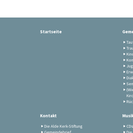
Startseite
Geme
Tau
Tra
Kin
Kon
Jug
Erw
Dia
Sen
(Wi
Kir
Rüc
Kontakt
Musi
Die Alde Kerk-Stiftung
CD
Gemeindebrief
Die