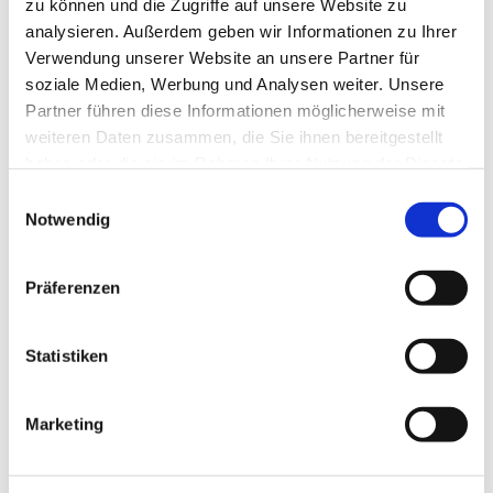
zu können und die Zugriffe auf unsere Website zu
analysieren. Außerdem geben wir Informationen zu Ihrer
Verwendung unserer Website an unsere Partner für
soziale Medien, Werbung und Analysen weiter. Unsere
Partner führen diese Informationen möglicherweise mit
Dies könnte Sie auch
weiteren Daten zusammen, die Sie ihnen bereitgestellt
interessieren
haben oder die sie im Rahmen Ihrer Nutzung der Dienste
gesammelt haben.
E
Notwendig
i
n
w
Präferenzen
i
l
l
Statistiken
i
g
Marketing
u
n
g