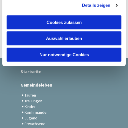
Details zeigen
s
a
u
Cookies zulassen
s
w
Auswahl erlauben
a
h
l
Nur notwendige Cookies
Startseite
Gemeindeleben
Taufen
Trauungen
Kinder
Konfirmanden
Jugend
Erwachsene