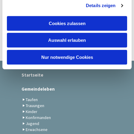
Details zeigen
s
a
u
Cookies zulassen
s
w
Auswahl erlauben
a
h
l
Nur notwendige Cookies
Startseite
Gemeindeleben
Taufen
Trauungen
Kinder
Konfirmanden
Jugend
Erwachsene