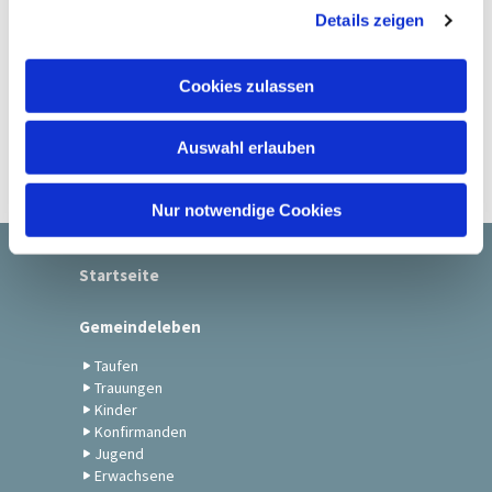
Details zeigen
s
a
u
Cookies zulassen
s
w
Auswahl erlauben
a
h
l
Nur notwendige Cookies
Startseite
Gemeindeleben
Taufen
Trauungen
Kinder
Konfirmanden
Jugend
Erwachsene