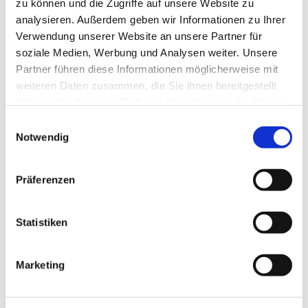
zu können und die Zugriffe auf unsere Website zu
analysieren. Außerdem geben wir Informationen zu Ihrer
Verwendung unserer Website an unsere Partner für
soziale Medien, Werbung und Analysen weiter. Unsere
Partner führen diese Informationen möglicherweise mit
Dies könnte Sie auch
weiteren Daten zusammen, die Sie ihnen bereitgestellt
interessieren
haben oder die sie im Rahmen Ihrer Nutzung der Dienste
gesammelt haben.
E
Notwendig
i
n
w
Präferenzen
i
l
l
Statistiken
i
g
Marketing
u
n
g