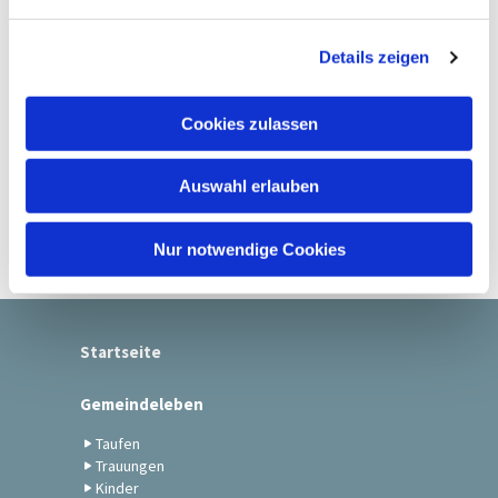
n
g
Details zeigen
s
a
u
Cookies zulassen
s
w
Auswahl erlauben
a
h
l
Nur notwendige Cookies
Startseite
Gemeindeleben
Taufen
Trauungen
Kinder