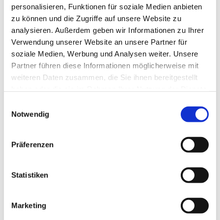
personalisieren, Funktionen für soziale Medien anbieten
zu können und die Zugriffe auf unsere Website zu
analysieren. Außerdem geben wir Informationen zu Ihrer
Verwendung unserer Website an unsere Partner für
soziale Medien, Werbung und Analysen weiter. Unsere
Partner führen diese Informationen möglicherweise mit
weiteren Daten zusammen, die Sie ihnen bereitgestellt
Dies könnte Sie auch
haben oder die sie im Rahmen Ihrer Nutzung der Dienste
interessieren
gesammelt haben.
E
Notwendig
i
n
w
Präferenzen
i
l
l
Statistiken
i
g
Marketing
u