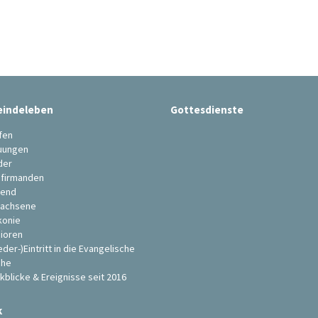
indeleben
Gottesdienste
fen
uungen
der
firmanden
end
achsene
konie
ioren
eder-)Eintritt in die Evangelische
che
kblicke & Ereignisse seit 2016
k