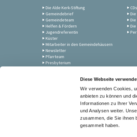
Die Alde Kerk-Stiftung
CD
Gemeindebrief
Die
Gemeindeteam
Die
Helfen & Fördern
Die
Jugendreferentin
Per
Küster
Mitarbeiter in den Gemeindehäusern
Newsletter
Pfarrteam
Presbyterium
Unsere Gemeinde
Zum Anschauen: Andachten,
Diese Webseite verwende
Gottesdienste & Musik
Wir verwenden Cookies, um
anbieten zu können und di
Informationen zu Ihrer Ve
und Analysen weiter. Unse
zusammen, die Sie ihnen b
gesammelt haben.