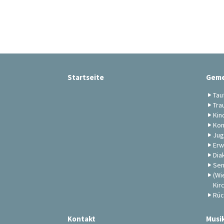
Startseite
Geme
Tau
Tra
Kin
Kon
Jug
Erw
Dia
Sen
(Wi
Kir
Rüc
Kontakt
Musi