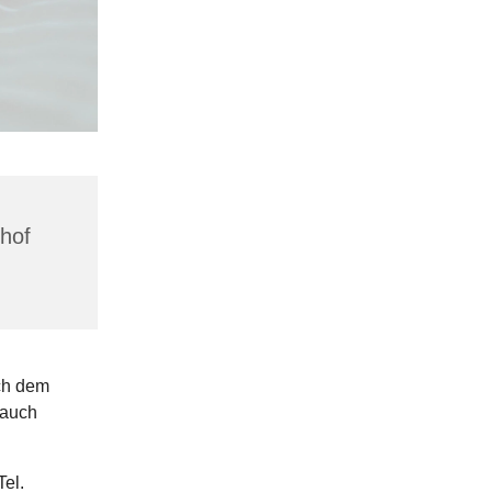
hhof
ach dem
 auch
el.